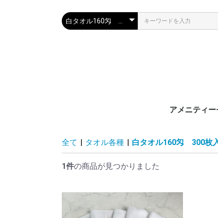
アメニティー
& Amuse01
&Amuse01
＆Amuse02
＆Amuse02
&Amuse03
&Amuse03
&Amuse04
&Amuse04
&Amuse05
&Amuse05
全て
|
タオル各種
|
白タオル160匁 300枚
ス
ス
ス
ス
ス
1件
の商品が見つかりました