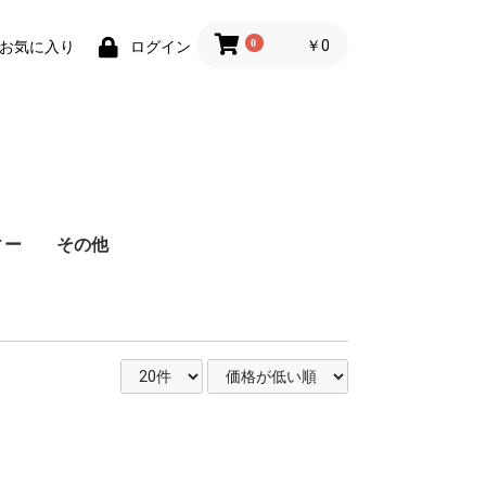
0
￥0
お気に入り
ログイン
ィー
その他
天然馬毛歯ブラシ
TABI de TABI 旅で足
白 600双
グレー 600双
袋