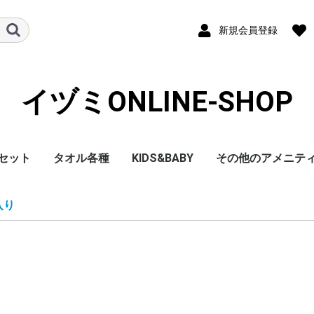
新規会員登録
イヅミONLINE-SHOP
セット
タオル各種
KIDS&BABY
その他のアメニテ
 メンズ
 レディー
メンズ
レディー
メンズ
 レディー
メンズ
 レディー
メンズ
 レディー
白タオル120匁 600
白タオル160匁 300
入り
枚入り
枚入り